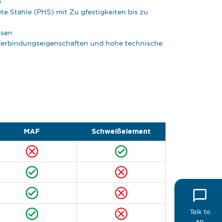
)
te Stähle (PHS) mit Zu gfestigkeiten bis zu
ssen
Verbindungseigenschaften und hohe technische
MAF
Schweißelement
Talk to
an