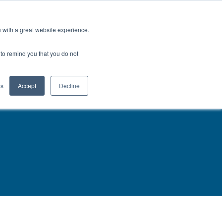
s
North America
Talk to an Engineer
u with a great website experience.
H
OFIL® Advantage
CONTACT
r to remind you that you do not
es
Accept
Decline