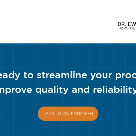
eady to streamline your pro
mprove quality and reliabilit
TALK TO AN ENGINEER