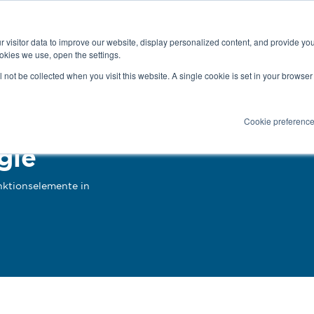
Latest news and blog
About us
Resource
 visitor data to improve our website, display personalized content, and provide yo
SEARC
okies we use, open the settings.
Service
Applications
Installation
PR
ll not be collected when you visit this website. A single cookie is set in your browse
Cookie preferenc
gie
ktionselemente in