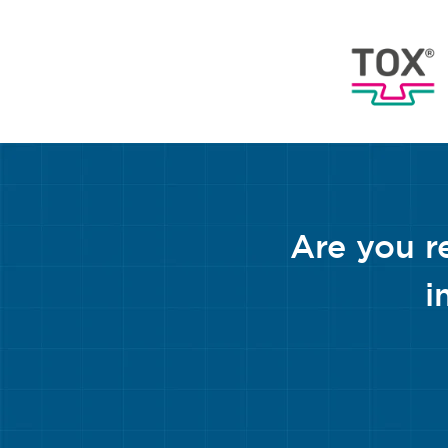
Are you r
i