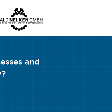
cesses and
y?