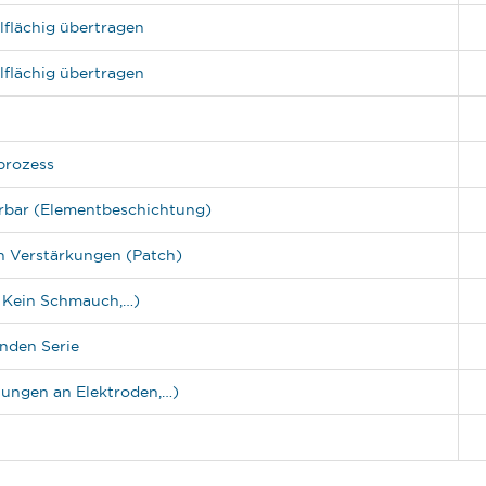
lflächig übertragen
lflächig übertragen
prozess
erbar (Elementbeschichtung)
on Verstärkungen (Patch)
, Kein Schmauch,…)
nden Serie
ungen an Elektroden,…)