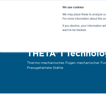
We use cookies
We may place these to analyze our
For more information about the co
Products
If you decline, your information wi
want to be tracked.
THETA® i Technolo
Thermo-mechanisches Fügen mechanischer Fun
Pressgehärtete Stähle