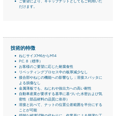
ご要望により、キャップナットとしてもご利用いた
だけます。
技術的特徴
ねじサイズM6からM14
P.C. 8（標準）
お客様のご要望に応じた耐腐食性
リベッティングプロセス中の板厚減少なし
接合部やねじの機能への影響なし；溶接スパッタに
よる損傷なし
金属薄板でも、ねじれや抜出力への高い耐性
自動車産業が要求する基準に基づいた水密および気
密性（部品材料の品質に依存）
溶接と比べて、ナットの位置公差範囲を半分にする
ことが可能
煩雑な破壊試験の代わりに、作業員による簡潔な工