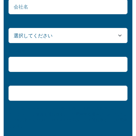
国
*
電話番号
備考
当社の製品やサービス、また関心を持つ可能性のある他のコンテン
ツについて、ご連絡を受け取ることに同意する場合は、以下にチェ
ックを入れてください。PROFIL®からメールを受け取ることに同意
します。