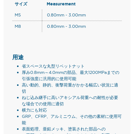
サイズ
Measurement
M5
0.80mm - 3.00mm
M8
0.80mm - 3.00mm
用途
省スペースな丸型リベットナット
厚み0.8mm～4.0mmの部品、最大1200MPaまでの
引張強度に汎用的に使用可能
高い動的、静的、衝撃荷重がかかる幅広い状況に適
切
ねじ込み継手に高いアキシアル荷重への耐性が必要
な場合での使用に適切
横力にも対応
GRP、CFRP、アルミニウム、その他の素材に使用可
能
表面処理、亜鉛メッキ、塗装された部品への