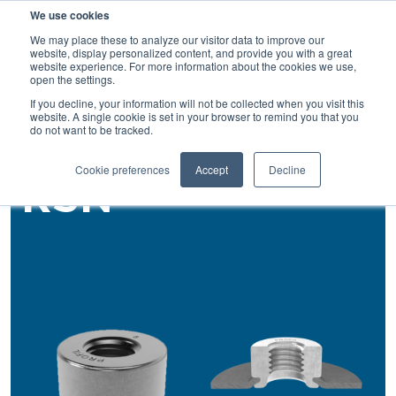
検
We use cookies
索
We may place these to analyze our visitor data to improve our
website, display personalized content, and provide you with a great
website experience. For more information about the cookies we use,
open the settings.
If you decline, your information will not be collected when you visit this
戻る
website. A single cookie is set in your browser to remind you that you
do not want to be tracked.
リベットナット
Cookie preferences
Accept
Decline
RSN®