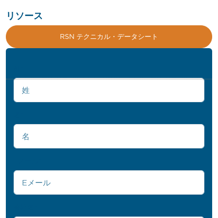
リソース
RSN テクニカル・データシート
姓
*
名
*
Eメール
*
会社名
*