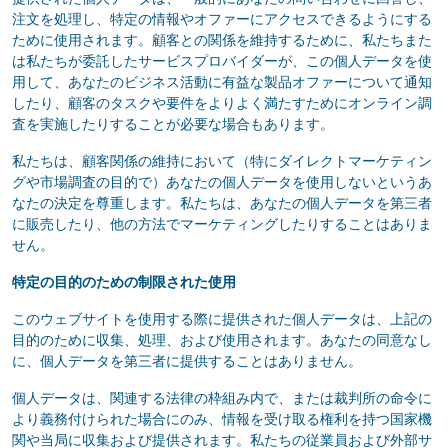
注文を処理し、特定の情報やオファーにアクセスできるようにする
ために使用されます。顧客との関係を維持するために、私たちまた
は私たちが委託したサービスプロバイダーが、この個人データを使
用して、あなたのビジネス活動に有益な製品オファーについて通知
したり、顧客のタスクや要件をよりよく満たすためにオンライン調
査を実施したりすることが必要な場合もあります。
私たちは、顧客関係の維持において（特にダイレクトマーケティン
グや市場調査の目的で）あなたの個人データを使用しないというあ
なたの決定を尊重します。私たちは、あなたの個人データを第三者
に販売したり、他の方法でマーケティングしたりすることはありま
せん。
特定の目的のための制限された使用
このウェブサイトを使用する際に提供された個人データは、上記の
目的のために収集、処理、および使用されます。あなたの同意なし
に、個人データを第三者に提供することはありません。
個人データは、関連する法律の枠組み内で、または裁判所の命令に
より義務付けられた場合にのみ、情報を受け取る権利を持つ国家機
関や当局に収集および提供されます。私たちの従業員および外部サ