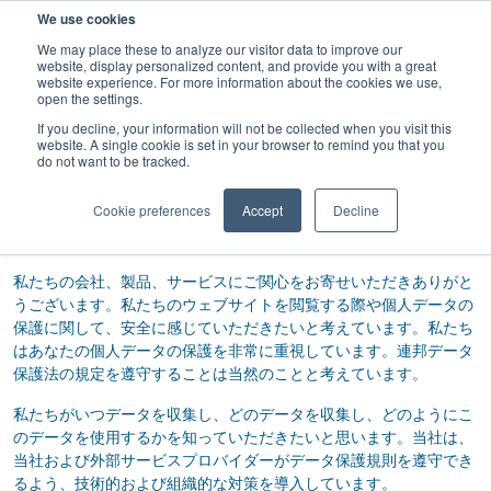
検
We use cookies
索
We may place these to analyze our visitor data to improve our
website, display personalized content, and provide you with a great
website experience. For more information about the cookies we use,
open the settings.
If you decline, your information will not be collected when you visit this
website. A single cookie is set in your browser to remind you that you
do not want to be tracked.
プライバシーポリシー
Cookie preferences
Accept
Decline
お客様のデータ保護は、私たちにとって最優先事項です。
私たちの会社、製品、サービスにご関心をお寄せいただきありがと
うございます。私たちのウェブサイトを閲覧する際や個人データの
保護に関して、安全に感じていただきたいと考えています。私たち
はあなたの個人データの保護を非常に重視しています。連邦データ
保護法の規定を遵守することは当然のことと考えています。
私たちがいつデータを収集し、どのデータを収集し、どのようにこ
のデータを使用するかを知っていただきたいと思います。当社は、
当社および外部サービスプロバイダーがデータ保護規則を遵守でき
るよう、技術的および組織的な対策を導入しています。