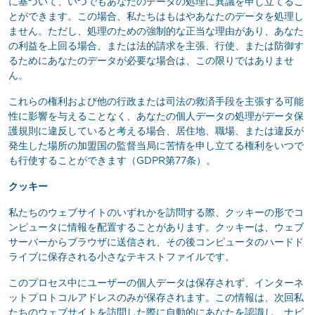
に基づいて、いつでもあなたのデータの処理に異議を申し立てるこ
とができます。この場合、私たちはもはやあなたのデータを処理し
ません。ただし、処理のための強制的な正当な理由があり、あなた
の利益を上回る場合、または法的請求を主張、行使、または防御す
るためにあなたのデータが必要な場合は、この限りではありませ
ん。
これらの権利および他の行政または司法の救済手段を主張する可能
性に影響を与えることなく、あなたの個人データの処理がデータ保
護規則に違反していると考える場合、居住地、職場、または違反が
発生した場所の加盟国の監督当局に苦情を申し立てる権利をいつで
も行使することができます（GDPR第77条）。
クッキー
私たちのウェブサイトのいずれかを訪問する際、クッキーの形でコ
ンピュータに情報を配置することがあります。クッキーは、ウェブ
サーバーからブラウザに送信され、その後コンピュータのハードド
ライブに保存される小さなテキストファイルです。
このプロセス中にユーザーの個人データは保存されず、インターネ
ットプロトコルアドレスのみが保存されます。この情報は、次回私
たちのウェブサイトを訪問した際に自動的にあなたを認識し、ナビ