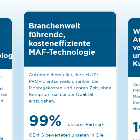
Branchenweit
W
führende,
l
A
kosteneffiziente
ve
MAF-Technologie
logie
u
K
Automobilhersteller, die sich für
ür
PROFIL entscheiden, senken die
Aut
Montagekosten und sparen Zeit, ohne
nd
PRO
Kompromisse bei der Qualität
 bis
Mon
nd
einzugehen.
Kom
ein
99%
unserer Partner-
OEM`S bewerteten unseren In-Die-
ie