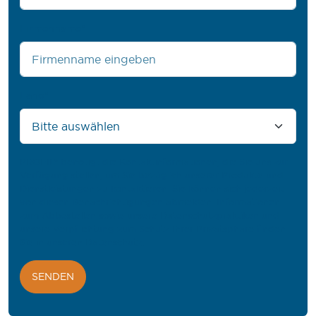
Firmenname
*
Land
*
PROFIL® benötigt die Kontaktinformationen, die Sie uns zur
Verfügung stellen, um Sie bezüglich unserer Produkte und
Dienstleistungen zu kontaktieren. Sie können sich jederzeit
von diesen Benachrichtigungen abmelden. Informationen
zum Abbestellen sowie unsere Datenschutzpraktiken und
unsere Verpflichtung zum Schutz Ihrer Privatsphäre finden
Sie in unseren
Datenschutz
.