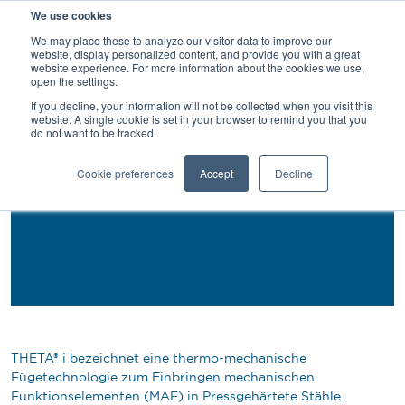
検
We use cookies
索
We may place these to analyze our visitor data to improve our
website, display personalized content, and provide you with a great
website experience. For more information about the cookies we use,
open the settings.
If you decline, your information will not be collected when you visit this
website. A single cookie is set in your browser to remind you that you
do not want to be tracked.
THETA® i Technologie
Cookie preferences
Accept
Decline
Thermo-mechanisches Fügen mechanischer
Funktionselemente in Pressgehärtete Stähle
THETA® i bezeichnet eine thermo-mechanische
Fügetechnologie zum Einbringen mechanischen
Funktionselementen (MAF) in Pressgehärtete Stähle.