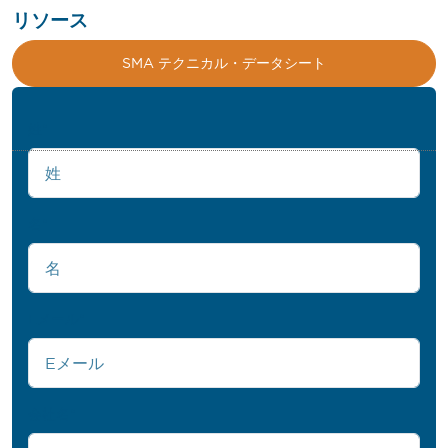
リソース
SMA テクニカル・データシート
姓
*
名
*
Eメール
*
会社名
*