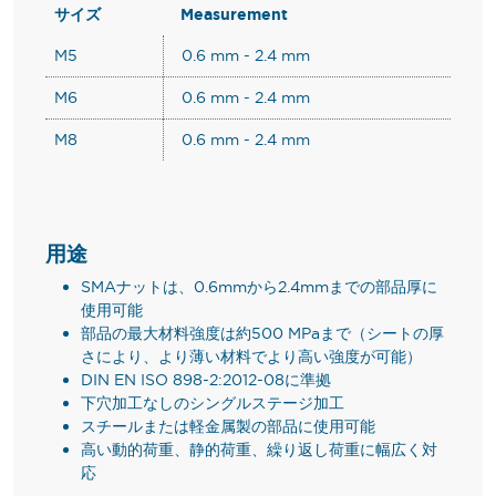
サイズ
Measurement
M5
0.6 mm - 2.4 mm
M6
0.6 mm - 2.4 mm
M8
0.6 mm - 2.4 mm
用途
SMAナットは、0.6mmから2.4mmまでの部品厚に
使用可能
部品の最大材料強度は約500 MPaまで（シートの厚
さにより、より薄い材料でより高い強度が可能）
DIN EN ISO 898-2:2012-08に準拠
下穴加工なしのシングルステージ加工
スチールまたは軽金属製の部品に使用可能
高い動的荷重、静的荷重、繰り返し荷重に幅広く対
応