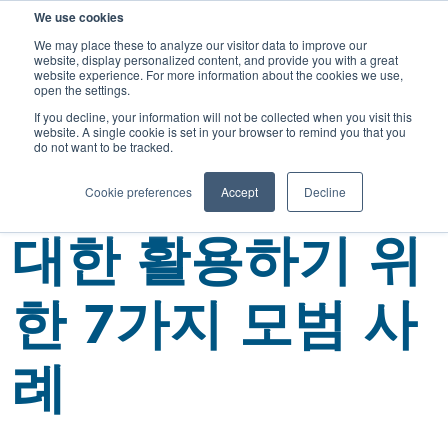
검
We use cookies
색
We may place these to analyze our visitor data to improve our
website, display personalized content, and provide you with a great
website experience. For more information about the cookies we use,
open the settings.
뒤로 돌아가기
If you decline, your information will not be collected when you visit this
website. A single cookie is set in your browser to remind you that you
do not want to be tracked.
체결 솔루션을 최
Cookie preferences
Accept
Decline
대한 활용하기 위
한 7가지 모범 사
례