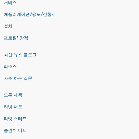
서비스
애플리케이션/용도/신청서
설치
프로필® 장점
최신 뉴스 블로그
리소스
자주 하는 질문
모든 제품
리벳 너트
리벳 스터드
클린치 너트