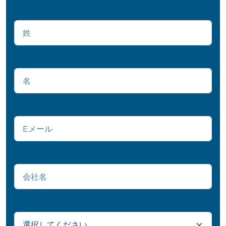
姓
*
名
*
Eメール
*
会社名
*
国
*