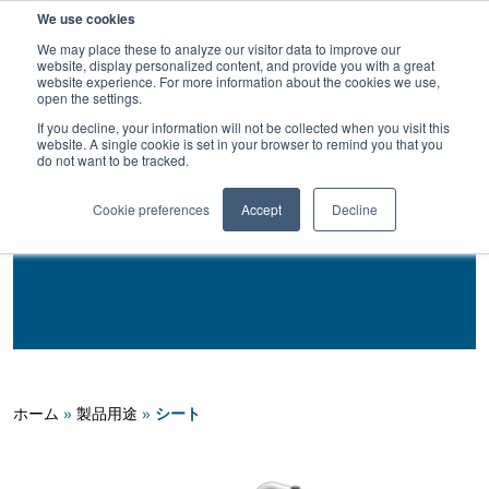
検
We use cookies
索
We may place these to analyze our visitor data to improve our
website, display personalized content, and provide you with a great
website experience. For more information about the cookies we use,
open the settings.
If you decline, your information will not be collected when you visit this
戻る
website. A single cookie is set in your browser to remind you that you
do not want to be tracked.
製品用途
Cookie preferences
Accept
Decline
PROFIL®シート用MAF
シート
ホーム
»
製品用途
»