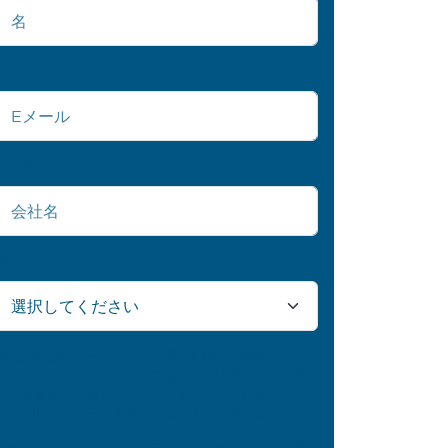
Eメール
*
会社名
*
国
*
当社の製品やサービス、また関心を持つ可能性のある
他のコンテンツについて、ご連絡を受け取ることに同
意する場合は、以下にチェックを入れてください。
PROFIL®からメールを受け取ることに同意します。
詳細については、当社の
プライバシーポリシー
をご覧