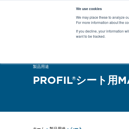
We use cookies
We may place these to analyze our
For more information about the co
製品
If you decline, your information wi
want to be tracked.
戻る
製品用途
PROFIL®シート用M
シート
ホーム
»
製品用途
»