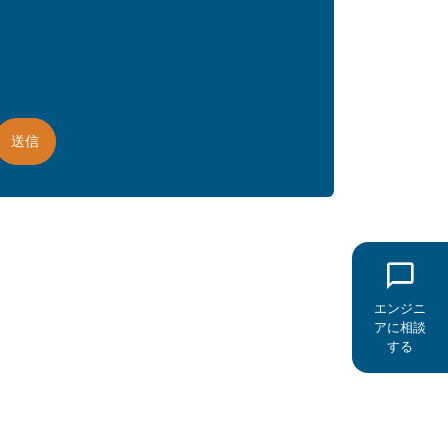
ください。
送信ボタンをクリックすることで、あなたは
PennEngineeringに提供された情報を保存し、処理す
ることに同意します。
エンジニ
アに相談
する