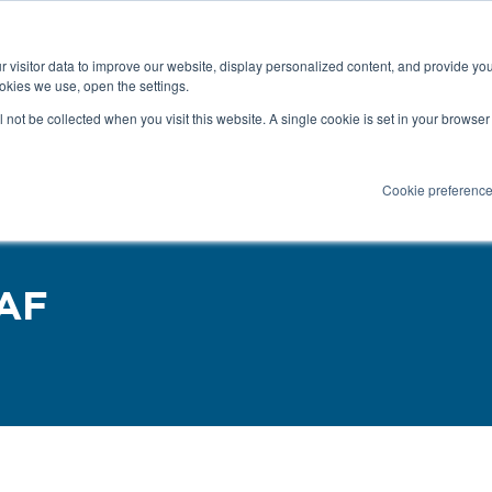
ニュース
PROFIL®について
リ
 visitor data to improve our website, display personalized content, and provide yo
検索
okies we use, open the settings.
サービス
製品用途
母材への締結
ll not be collected when you visit this website. A single cookie is set in your browse
Cookie preferenc
AF