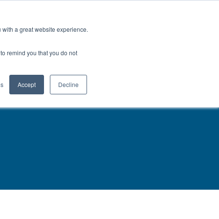
ソース
日本語
エンジニアに相談する
u with a great website experience.
PROFIL®の強み:
お問い合わせ
r to remind you that you do not
es
Accept
Decline