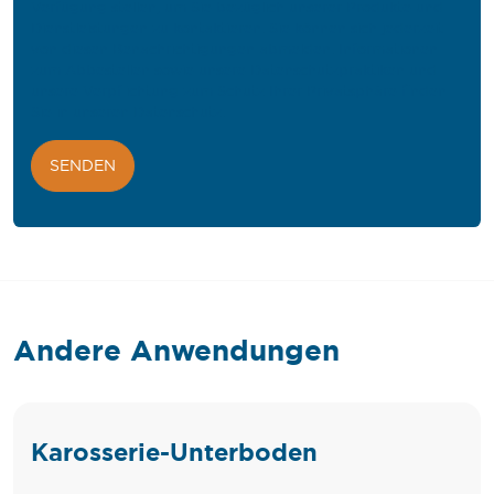
Verfügung stellen, um Sie bezüglich unserer Produkte und
Dienstleistungen zu kontaktieren. Sie können sich jederzeit
von diesen Benachrichtigungen abmelden. Informationen
zum Abbestellen sowie unsere Datenschutzpraktiken und
unsere Verpflichtung zum Schutz Ihrer Privatsphäre finden
Sie in unseren
Datenschutz
.
Andere Anwendungen
Karosserie-Unterboden