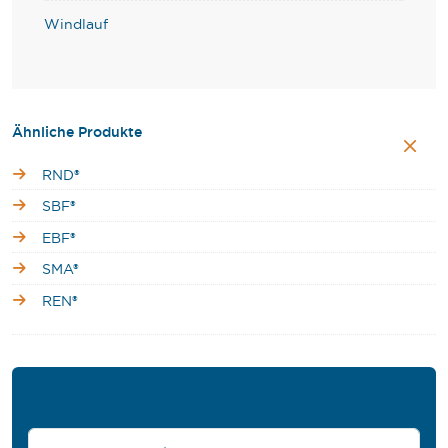
Windlauf
Ähnliche Produkte
RND®
SBF®
EBF®
SMA®
REN®
Vorname
*