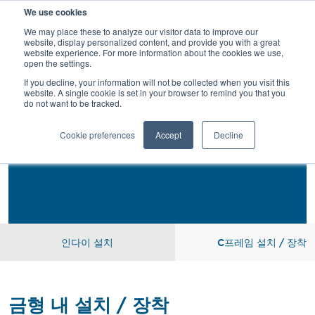
검
We use cookies
색
We may place these to analyze our visitor data to improve our
website, display personalized content, and provide you with a great
website experience. For more information about the cookies we use,
open the settings.
If you decline, your information will not be collected when you visit this
website. A single cookie is set in your browser to remind you that you
do not want to be tracked.
설치
Cookie preferences
Accept
Decline
인다이 설치
C프레임 설치 / 장착
금형 내 설치 / 장착