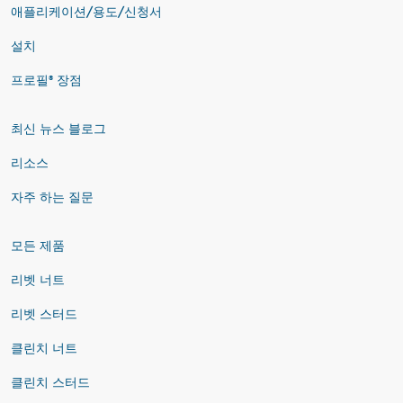
애플리케이션/용도/신청서
설치
프로필® 장점
최신 뉴스 블로그
리소스
자주 하는 질문
모든 제품
리벳 너트
리벳 스터드
클린치 너트
클린치 스터드