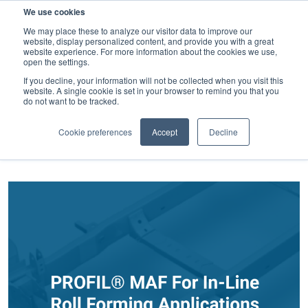
검
We use cookies
색
We may place these to analyze our visitor data to improve our
website, display personalized content, and provide you with a great
website experience. For more information about the cookies we use,
open the settings.
If you decline, your information will not be collected when you visit this
website. A single cookie is set in your browser to remind you that you
MAF (기계식 접착 패스너)
do not want to be tracked.
카테고리별 필터
Cookie preferences
Accept
Decline