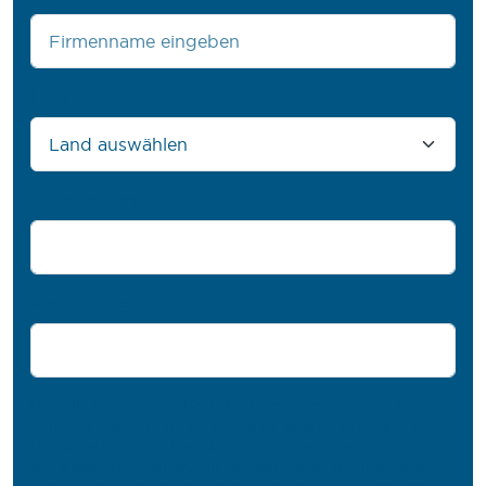
Land
*
Telefonnummer
Kommentare
PROFIL® benötigt die Kontaktinformationen, die Sie uns zur
Verfügung stellen, um Sie bezüglich unserer Produkte und
Dienstleistungen zu kontaktieren. Sie können sich jederzeit
von diesen Benachrichtigungen abmelden. Informationen