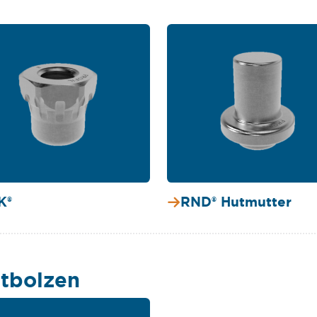
K®
RND® Hutmutter
tbolzen