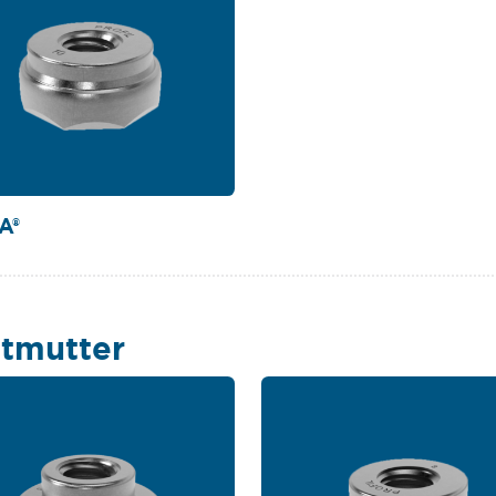
A®
tmutter