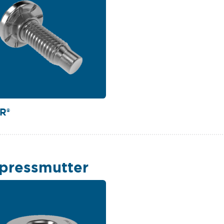
R®
pressmutter