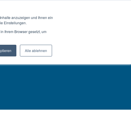
hland
Sprechen Sie mit einem Ingenieur
 Inhalte anzuzeigen und Ihnen ein
ie Einstellungen.
gen
KONTAKT / STANDORTE
 in Ihrem Browser gesetzt, um
eptieren
Alle ablehnen