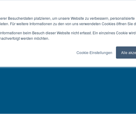
Nachrichten
Ressourcen
Über PROFIL®
Deutsc
erer Besucherdaten platzieren, um unsere Website zu verbessern, personalisierte
SUCHE
ieten. Für weitere Informationen zu den von uns verwendeten Cookies öffnen Sie d
rvice
Verarbeitung
Vorteil PROFIL®
Anwendun
nformationen beim Besuch dieser Website nicht erfasst. Ein einzelnes Cookie wird
t nachverfolgt werden möchten.
Cookie-Einstellungen
Alle akz