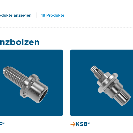
rodukte anzeigen
18 Produkte
anzbolzen
F®
KSB®