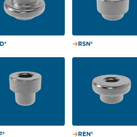
D®
RSN®
F®
REN®