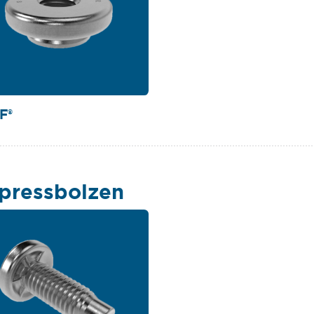
F®
pressbolzen