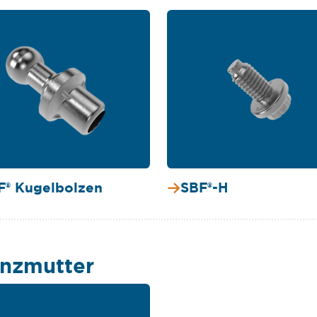
F® Kugelbolzen
SBF®-H
anzmutter