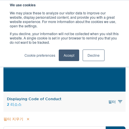
검
We use cookies
색
We may place these to analyze our visitor data to improve our
website, display personalized content, and provide you with a great
website experience. For more information about the cookies we use,
open the settings.
If you decline, your information will not be collected when you visit this
website. A single cookie is set in your browser to remind you that you
do not want to be tracked.
Code of Conduct
Cookie preferences
Accept
Decline
Displaying Code of Conduct
필터
2 리소스
필터 지우기